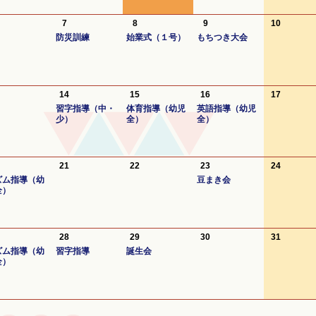
7
8
9
10
防災訓練
始業式（１号）
もちつき大会
14
15
16
17
習字指導（中・
体育指導（幼児
英語指導（幼児
少）
全）
全）
21
22
23
24
ズム指導（幼
豆まき会
全）
28
29
30
31
ズム指導（幼
習字指導
誕生会
全）