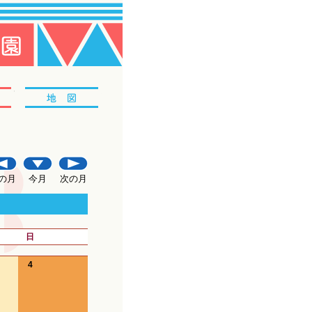
情報公開
地図
の月
今月
次の月
日
4