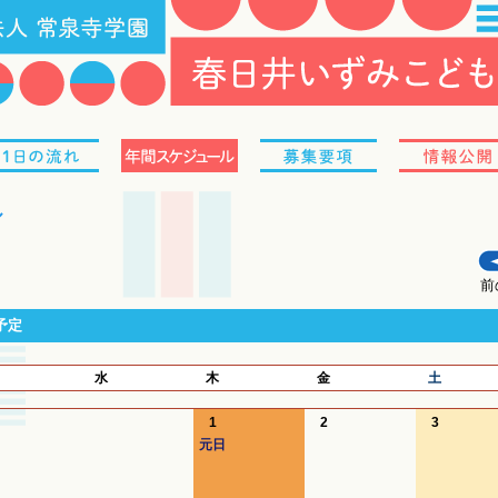
特徴
１日の流れ
年間スケジュール
募集要項
ル
前
予定
水
木
金
土
1
2
3
元日