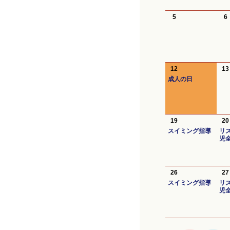
5
6
12
13
成人の日
19
20
スイミング指導
リ
児
26
27
スイミング指導
リ
児