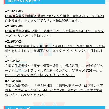
ト
2026/08/06
R9年度入園児願書配布受付についてを公開中 募集要項ページに詳細
があります。本文タップでもリンク先に移動します。
2026/08/06
R9年度募集要項を公開中 募集要項ページに詳細があります。本文タ
ップでもリンク先に移動します。
2026/04/24
R８年度の園庭開放が5/20（水）より始まります。情報公開ページに詳
細がありますのでご確認下さい。本文タップでもリンク先に移動しま
す。
2024/07/11
在園児保護者様へ「預かり保育申請書（１号認定用）」（情報公開ペ
ージ）はプリントアウトしてご利用ください。A4サイズで2枚一組に
なっていますので半分に切ってお使いください。
2024/04/01
在園児保護者様へ 「登園許可証」（情報公開ページ）はプリントア
ウトしてご利用ください。A4サイズで2枚一組になっていますので半
分に切ってお使いください。